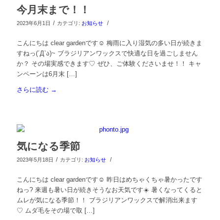
今月末まで！！
/
/
2023年6月1日
カテゴリ:
お知らせ
こんにちは clear gardenです☺︎ 梅雨に入り湿気の多い日が続きま
すねっ(´Д`ა)~ ブラジリアンワックスで快適な日を過ごしません
か？ その場実感できます♡ ぜひ、ご体験くださいませ！！ キャ
ンペーンは6月末 […]
さらに読む
→
気になる季節
/
/
2023年5月18日
カテゴリ:
お知らせ
こんにちは clear gardenです☺︎ 昨日はめちゃくちゃ暑かったです
ねっ? 来週も暑い日が続きそうなお天気です☀️ 暑くなってくると
ムレが気になる季節！！ ブラジリアンワックスで解消出来ます
♡ ムダ毛をその場で取 […]