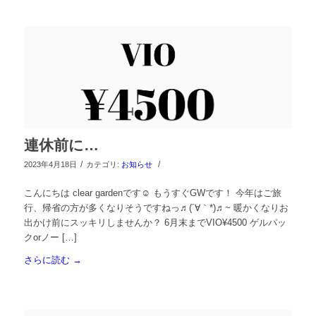
連休前に…
/
/
2023年4月18日
カテゴリ:
お知らせ
こんにちは clear gardenです☺︎ もうすぐGWです！ 今年はご旅
行、帰省の方が多くなりそうですねっ♬(´∀｀*)♬~ 暖かくなりお
出かけ前にスッキリしませんか？ 6月末までVIO¥4500 ゲルパッ
クorノー […]
さらに読む
→