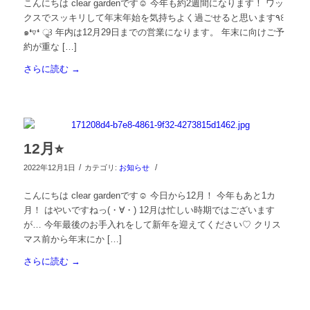
こんにちは clear gardenです☺︎ 今年も約2週間になります！ ワッ
クスでスッキリして年末年始を気持ちよく過ごせると思います٩꒰
๑❛▿❛ ॢ̩꒱ 年内は12月29日までの営業になります。 年末に向けご予
約が重な […]
さらに読む
→
12月⭐︎
/
/
2022年12月1日
カテゴリ:
お知らせ
こんにちは clear gardenです☺︎ 今日から12月！ 今年もあと1カ
月！ はやいですねっ(・∀・) 12月は忙しい時期ではございます
が… 今年最後のお手入れをして新年を迎えてください♡ クリス
マス前から年末にか […]
さらに読む
→