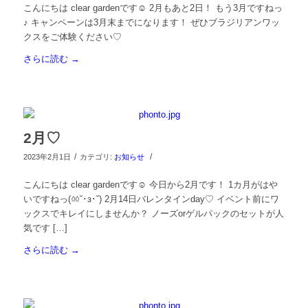
こんにちは clear gardenです☺︎ 2月もあと2日！ もう3月ですねっ
♪ キャンペーンは3月末までになります！ ぜひブラジリアンワッ
クスをご体験ください♡
さらに読む
→
2月♡
/
/
2023年2月1日
カテゴリ:
お知らせ
こんにちは clear gardenです☺︎ 今日から2月です！ 1カ月がはや
いですねっ(ㆀ˘･з･˘) 2月14日バレンタインday♡ イベント前にワ
ックスでキレイにしませんか？ ノーズorゲルパックのセットが人
気です […]
さらに読む
→