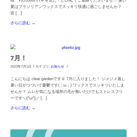
様 VIO3500円 HPを見た！とLINEでご連絡くださいませ♡ 暑い
夏はブラジリアンワックスでスッキリ快適に過ごしませんか？
皆 […]
さらに読む
→
7月！
/
/
2023年7月1日
カテゴリ:
お知らせ
こんにちは clear gardenです☺︎ 7月に入りました！ ジメジメ蒸し
暑い日がつづいて憂鬱です(；ω；) ワックスでスッキリいたしま
せんか？ ムレが気になる場所の毛が無いだけでもストレスフリ
ーです＼(^ω^)／ […]
さらに読む
→