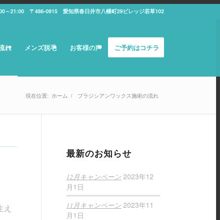
:00～21:00 〒486-0915 愛知県春日井市八幡町29ビレッジ若草102
流れ
メンズ脱毛
お客様の声
ご予約はコチラ
現在位置:
ホーム
/
ブラジシアンワックス施術の流れ
最新のお知らせ
2023年12
12月キャンペーン
月1日
2023年11
11月キャンペーン
生え
月1日