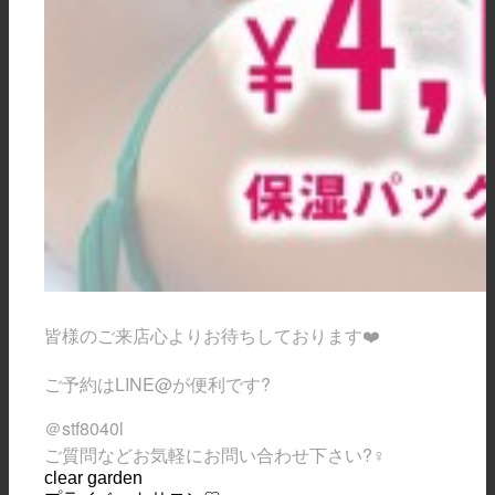
皆様のご来店心よりお待ちしております
❤️
ご予約は
LINE@
が便利です
?
＠stf8040l
ご質問などお気軽にお問い合わせ下さい
?‍♀️
clear garden