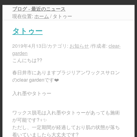
ブログ - 最近のニュース
現在位置:
ホーム
/
タトゥー
タトゥー
2019年4月13日
/
カテゴリ:
お知らせ
/
作成者:
clear-
garden
こんにちは
??
春日井市にありますブラジリアンワックスサロン
の
clear garden
です
❤️
入れ墨やタトゥー
ワックス脱毛は入れ墨やタトゥーがあっても施術
が可能です
?‍♀️✨
ただし、一定期間が経過しており肌の状態が落ち
着いていましたら大丈夫です
?