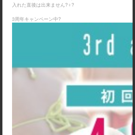
入れた直後は出来ません
?‍♀️?
3周年
キャンペーン中
?