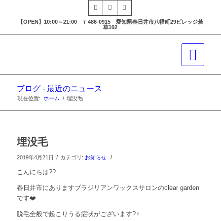
【OPEN】10:00～21:00 〒486-0915 愛知県春日井市八幡町29ビレッジ若
草102
ブログ - 最近のニュース
現在位置:
ホーム
/
埋没毛
埋没毛
/
/
2019年4月21日
カテゴリ:
お知らせ
こんにちは
??
春日井市にありますブラジリアンワックスサロンの
clear garden
です
❤️
脱毛全般で起こりうる症状がございます
?‍♀️