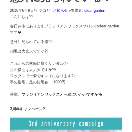
2019年6月9日
/
カテゴリ:
お知らせ
/
作成者:
clear-garden
こんにちは
??
春日井市にありますブラジリアンワックスサロンの
clear garden
です
❤️
意外に見られている指
??
指毛は大丈夫ですか
?⁉️
これからの季節に履くサンダル
?‍♀️
足の指毛は大丈夫ですか
?⁉️
ワックスで一瞬でキレイになります
?✨
手の指毛、足の指毛各
→1000
円
是非、ブラジリアンワックスと一緒にいかがですか
?⁉️
3
周年キャンペーン
?