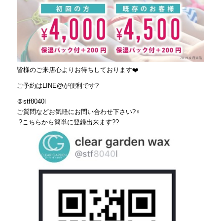
皆様のご来店心よりお待ちしております
❤️
ご予約は
LINE@
が便利です
?
＠stf8040l
ご質問などお気軽にお問い合わせ下さい
?‍♀️
?
こちらから簡単に登録出来ます
??