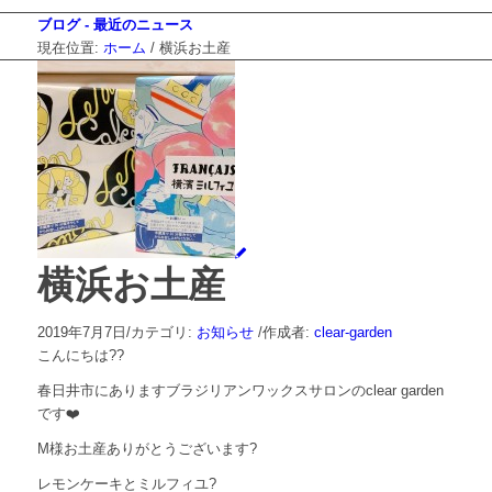
ブログ - 最近のニュース
現在位置:
ホーム
/
横浜お土産
横浜お土産
2019年7月7日
/
カテゴリ:
お知らせ
/
作成者:
clear-garden
こんにちは
??
春日井市にありますブラジリアンワックスサロンの
clear garden
です
❤️
M
様お土産ありがとうございます
?
レモンケーキとミルフィユ
?