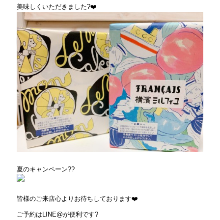
美味しくいただきました
?❤️
夏のキャンペーン
?
?
皆様のご来店心よりお待ちしております
❤️
ご予約は
LINE@
が便利です
?